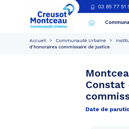
03 85 77 51 
Communau
CU
Creusot
Accueil
Communauté Urbaine
Instit
Montceau
d’honoraires commissaire de justice
Montcea
Constat 
commissa
Date de parutio