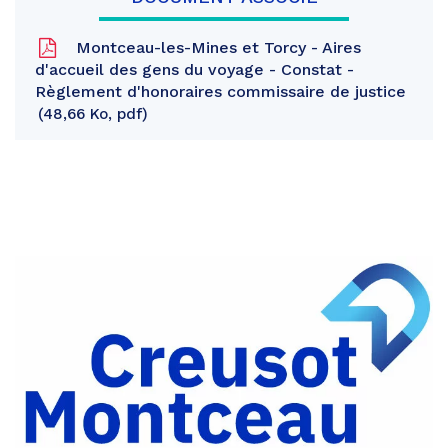
Montceau-les-Mines et Torcy - Aires
d'accueil des gens du voyage - Constat -
Règlement d'honoraires commissaire de justice
48,66 Ko, pdf
Partager
sur
Partager
Facebook
sur
Partager
Twitter
par
e-