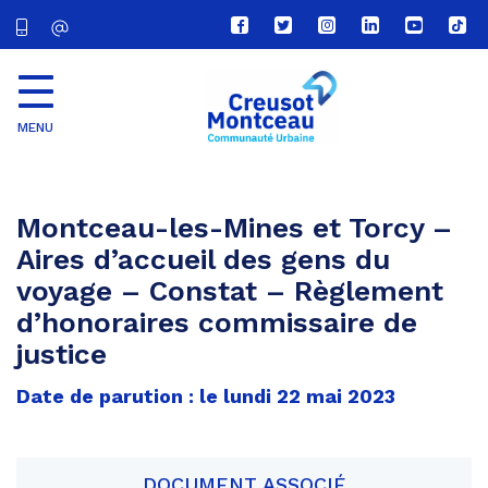
Lien
Lien
Lien
Lien
Lien
Lien
vers
vers
vers
vers
vers
vers
le
le
le
le
la
le
compte
compte
compte
compte
chaîne
com
Facebook
Twitter
Instagram
Linkedin
Youtube
tikt
MENU
CU
Creusot
Montceau
Montceau-les-Mines et Torcy –
Aires d’accueil des gens du
voyage – Constat – Règlement
d’honoraires commissaire de
justice
Date de parution : le lundi 22 mai 2023
DOCUMENT ASSOCIÉ