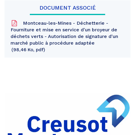
DOCUMENT ASSOCIÉ
Montceau-les-Mines - Déchetterie -
Fourniture et mise en service d'un broyeur de
déchets verts - Autorisation de signature d'un
marché public à procédure adaptée
98,46 Ko, pdf
Partager
sur
Partager
Facebook
sur
Partager
Twitter