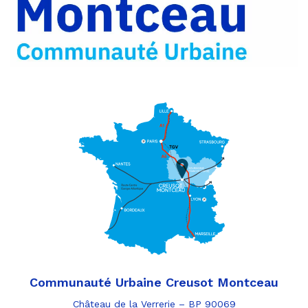
par
e-
mail
Communauté Urbaine Creusot Montceau
Château de la Verrerie – BP 90069