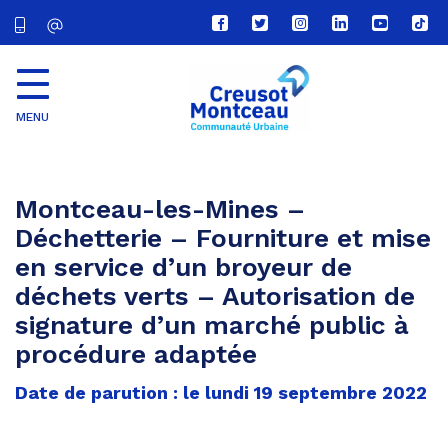
Lien
Lien
Lien
Lien
Lien
Lien
vers
vers
vers
vers
vers
vers
le
le
le
le
la
le
compte
compte
compte
compte
chaîne
com
Facebook
Twitter
Instagram
Linkedin
Youtube
tikt
MENU
CU
Creusot
Montceau
Montceau-les-Mines –
Déchetterie – Fourniture et mise
en service d’un broyeur de
déchets verts – Autorisation de
signature d’un marché public à
procédure adaptée
Date de parution : le lundi 19 septembre 2022