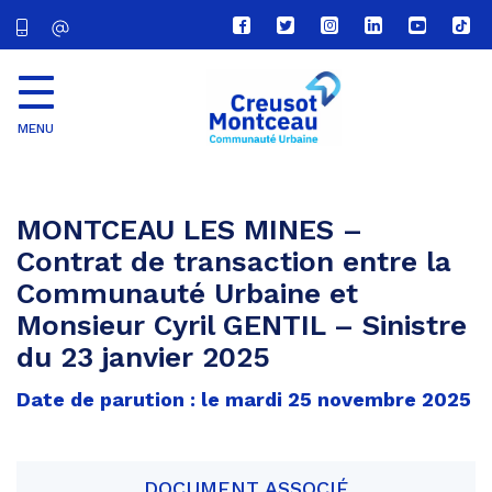
Lien
Lien
Lien
Lien
Lien
Lien
vers
vers
vers
vers
vers
vers
le
le
le
le
la
le
compte
compte
compte
compte
chaîne
com
Facebook
Twitter
Instagram
Linkedin
Youtube
tikt
MENU
CU
Creusot
Montceau
MONTCEAU LES MINES –
Contrat de transaction entre la
Communauté Urbaine et
Monsieur Cyril GENTIL – Sinistre
du 23 janvier 2025
Date de parution : le mardi 25 novembre 2025
DOCUMENT ASSOCIÉ