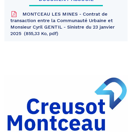
MONTCEAU LES MINES - Contrat de
transaction entre la Communauté Urbaine et
Monsieur Cyril GENTIL - Sinistre du 23 janvier
2025
855,33 Ko, pdf
Partager
sur
Partager
Facebook
sur
Partager
Twitter
par
e-