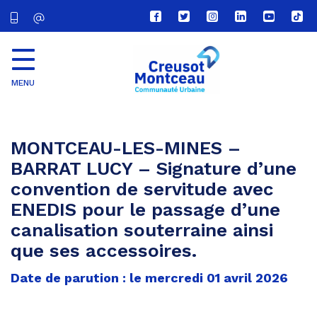
Lien
Lien
Lien
Lien
Lien
Lien
vers
vers
vers
vers
vers
vers
le
le
le
le
la
le
compte
compte
compte
compte
chaîne
com
Facebook
Twitter
Instagram
Linkedin
Youtube
tikt
MENU
CU
Creusot
Montceau
MONTCEAU-LES-MINES –
BARRAT LUCY – Signature d’une
convention de servitude avec
ENEDIS pour le passage d’une
canalisation souterraine ainsi
que ses accessoires.
Date de parution : le mercredi 01 avril 2026