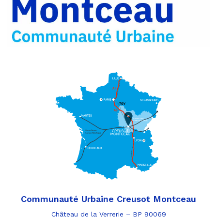
par
e-
mail
Communauté Urbaine Creusot Montceau
Château de la Verrerie – BP 90069