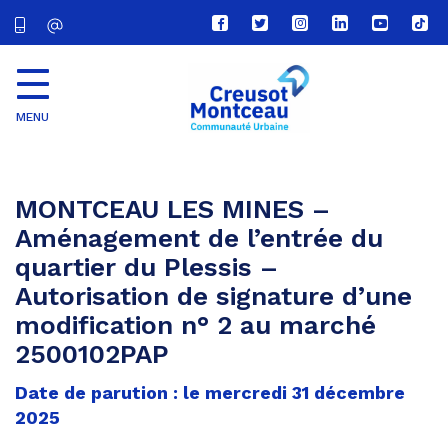
Lien
Lien
Lien
Lien
Lien
Lien
vers
vers
vers
vers
vers
vers
le
le
le
le
la
le
compte
compte
compte
compte
chaîne
com
Facebook
Twitter
Instagram
Linkedin
Youtube
tikt
MENU
CU
Creusot
Montceau
MONTCEAU LES MINES –
Aménagement de l’entrée du
quartier du Plessis –
Autorisation de signature d’une
modification n° 2 au marché
2500102PAP
Date de parution : le mercredi 31 décembre
2025