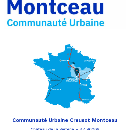
par
e-
mail
Communauté Urbaine Creusot Montceau
Château de la Verrerie – BP 90069