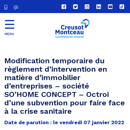
Lien
Lien
Lien
Lien
Lien
Lien
vers
vers
vers
vers
vers
vers
le
le
le
le
la
le
compte
compte
compte
compte
chaîne
com
Facebook
Twitter
Instagram
Linkedin
Youtube
tikt
MENU
CU
Creusot
Montceau
Modification temporaire du
règlement d’intervention en
matière d’immobilier
d’entreprises – société
SO’HOME CONCEPT – Octroi
d’une subvention pour faire face
à la crise sanitaire
Date de parution : le vendredi 07 janvier 2022