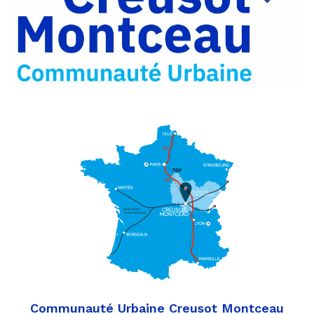
Partager
Twitter
par
e-
mail
Communauté Urbaine Creusot Montceau