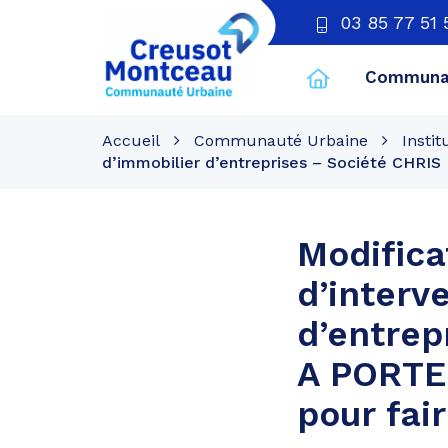
03 85 77 51 
Communau
CU
Creusot
Accueil
Communauté Urbaine
Instit
Montceau
d’immobilier d’entreprises – Société CHRIS 
Modifica
d’interv
d’entrep
A PORTER
pour fair