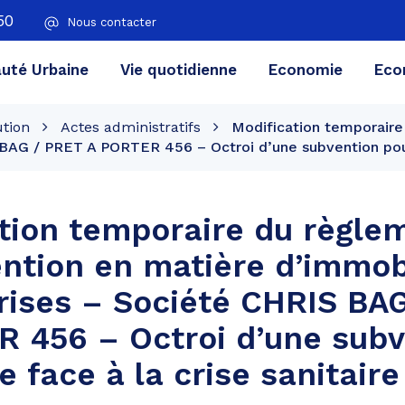
50
Nous contacter
té Urbaine
Vie quotidienne
Economie
Eco
ution
Actes administratifs
Modification temporaire
BAG / PRET A PORTER 456 – Octroi d’une subvention pour f
tion temporaire du règle
ention en matière d’immob
rises – Société CHRIS BA
 456 – Octroi d’une subv
e face à la crise sanitaire