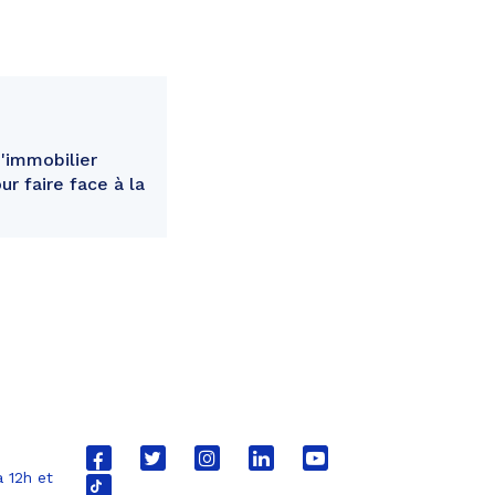
'immobilier
r faire face à la
Lien
Lien
Lien
Lien
Lien
 12h et