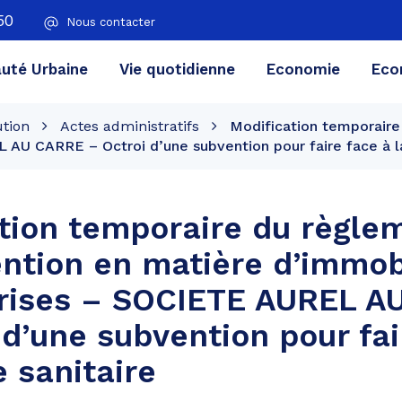
50
Nous contacter
té Urbaine
Vie quotidienne
Economie
Eco
ution
Actes administratifs
Modification temporaire
AU CARRE – Octroi d’une subvention pour faire face à la 
tion temporaire du règle
ention en matière d’immob
prises – SOCIETE AUREL A
 d’une subvention pour fai
e sanitaire