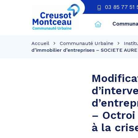
03 85 77 51 
Communau
CU
Creusot
Accueil
Communauté Urbaine
Instit
Montceau
d’immobilier d’entreprises – SOCIETE AUREL 
Modifica
d’interv
d’entre
– Octroi
à la cris