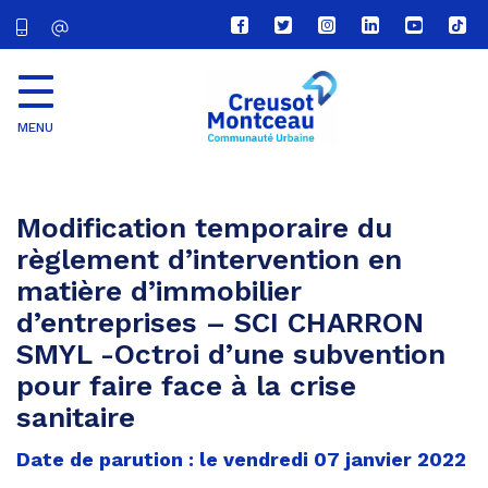
Lien
Lien
Lien
Lien
Lien
Lien
vers
vers
vers
vers
vers
vers
le
le
le
le
la
le
compte
compte
compte
compte
chaîne
com
Facebook
Twitter
Instagram
Linkedin
Youtube
tikt
MENU
CU
Creusot
Montceau
Modification temporaire du
règlement d’intervention en
matière d’immobilier
d’entreprises – SCI CHARRON
SMYL -Octroi d’une subvention
pour faire face à la crise
sanitaire
Date de parution : le vendredi 07 janvier 2022