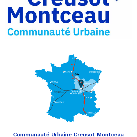
Partager
Twitter
par
e-
mail
Communauté Urbaine Creusot Montceau