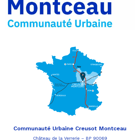
par
e-
mail
Communauté Urbaine Creusot Montceau
Château de la Verrerie – BP 90069