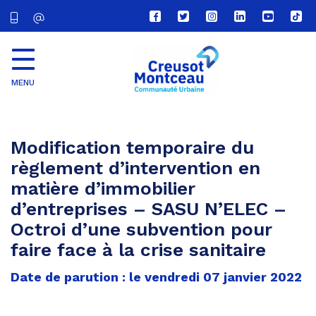
Lien
Lien
Lien
Lien
Lien
Lien
vers
vers
vers
vers
vers
vers
le
le
le
le
la
le
compte
compte
compte
compte
chaîne
com
Facebook
Twitter
Instagram
Linkedin
Youtube
tikt
MENU
CU
Creusot
Montceau
Modification temporaire du
règlement d’intervention en
matière d’immobilier
d’entreprises – SASU N’ELEC –
Octroi d’une subvention pour
faire face à la crise sanitaire
Date de parution : le vendredi 07 janvier 2022