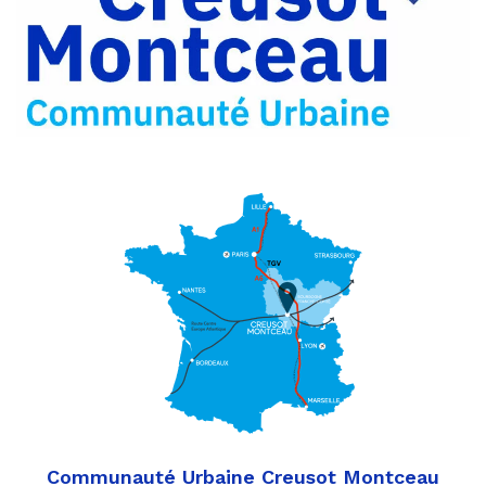
Partager
Twitter
par
e-
mail
Communauté Urbaine Creusot Montceau