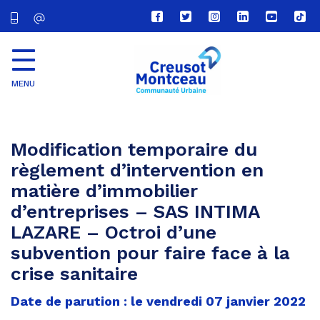
Lien
Lien
Lien
Lien
Lien
Lien
vers
vers
vers
vers
vers
vers
le
le
le
le
la
le
compte
compte
compte
compte
chaîne
com
Facebook
Twitter
Instagram
Linkedin
Youtube
tikt
MENU
CU
Creusot
Montceau
Modification temporaire du
règlement d’intervention en
matière d’immobilier
d’entreprises – SAS INTIMA
LAZARE – Octroi d’une
subvention pour faire face à la
crise sanitaire
Date de parution : le vendredi 07 janvier 2022