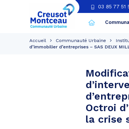
03 85 77 51 
Communau
CU
Creusot
Accueil
Communauté Urbaine
Instit
Montceau
d’immobilier d’entreprises – SAS DEUX MILLE
Modifica
d’interv
d’entrep
Octroi d
la crise 