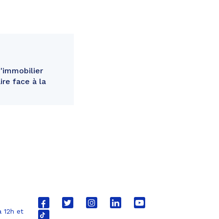
'immobilier
re face à la
Lien
Lien
Lien
Lien
Lien
 12h et