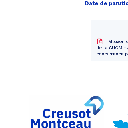
Date de paruti
Mission d
de la CUCM - A
concurrence p
Partager
sur
Partager
Facebook
sur