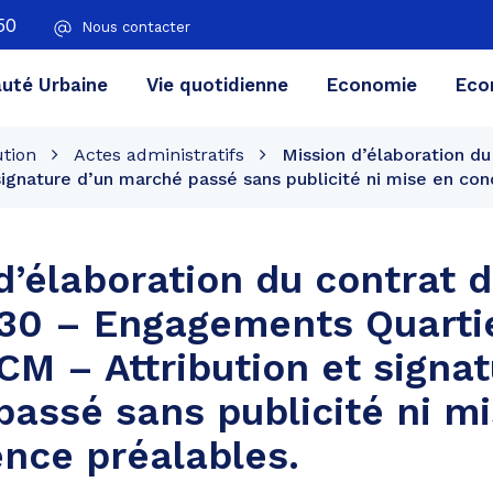
50
Nous contacter
té Urbaine
Vie quotidienne
Economie
Eco
ution
Actes administratifs
Mission d’élaboration d
signature d’un marché passé sans publicité ni mise en con
d’élaboration du contrat de
30 – Engagements Quarti
CM – Attribution et signat
assé sans publicité ni m
nce préalables.