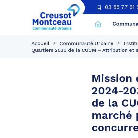
03 85 77 51 
Communau
CU
Creusot
Accueil
Communauté Urbaine
Instit
Montceau
Quartiers 2030 de la CUCM – Attribution et 
Mission 
2024-20
de la CU
marché p
concurre