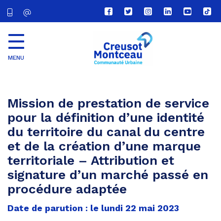
Lien
Lien
Lien
Lien
Lien
Lien
vers
vers
vers
vers
vers
vers
le
le
le
le
la
le
compte
compte
compte
compte
chaîne
com
Facebook
Twitter
Instagram
Linkedin
Youtube
tikt
MENU
CU
Creusot
Montceau
Mission de prestation de service
pour la définition d’une identité
du territoire du canal du centre
et de la création d’une marque
territoriale – Attribution et
signature d’un marché passé en
procédure adaptée
Date de parution : le lundi 22 mai 2023