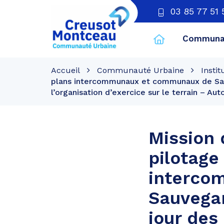
03 85 77 51 
Communau
CU
Creusot
Accueil
Communauté Urbaine
Instit
Montceau
plans intercommunaux et communaux de Sauv
l’organisation d’exercice sur le terrain – Aut
Mission 
pilotage
interco
Sauvegar
jour de