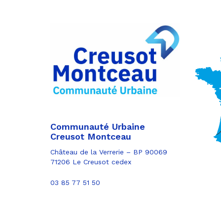
Partager
sur
Partager
Facebook
sur
Partager
Twitter
par
e-
mail
Communauté Urbaine
Creusot Montceau
Château de la Verrerie – BP 90069
71206 Le Creusot cedex
03 85 77 51 50