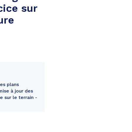
cice sur
ure
des plans
ise à jour des
sur le terrain -