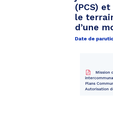
(PCS) et
le terra
d’une mo
Date de paruti
Mission d
intercommunau
Plans Communa
Autorisation d