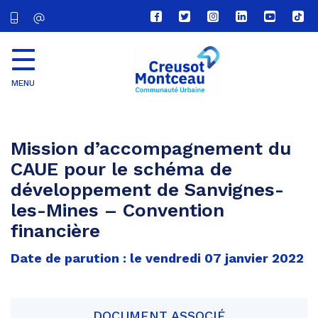
Lien
Lien
Lien
Lien
Lien
Lien
vers
vers
vers
vers
vers
vers
le
le
le
le
la
le
compte
compte
compte
compte
chaîne
com
Facebook
Twitter
Instagram
Linkedin
Youtube
tikt
MENU
CU
Creusot
Montceau
Mission d’accompagnement du
CAUE pour le schéma de
développement de Sanvignes-
les-Mines – Convention
financière
Date de parution : le vendredi 07 janvier 2022
DOCUMENT ASSOCIÉ