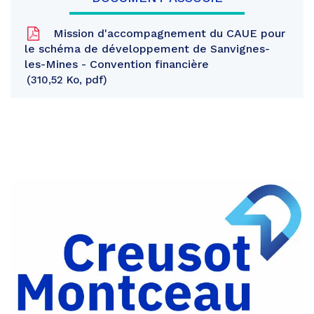
Mission d'accompagnement du CAUE pour
le schéma de développement de Sanvignes-
les-Mines - Convention financière
310,52 Ko, pdf
Partager
sur
Partager
Facebook
sur
Partager
Twitter
par
e-