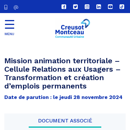
Lien
Lien
Lien
Lien
Lien
Lien
vers
vers
vers
vers
vers
vers
le
le
le
le
la
le
compte
compte
compte
compte
chaîne
com
Facebook
Twitter
Instagram
Linkedin
Youtube
tikt
MENU
CU
Creusot
Montceau
Mission animation territoriale –
Cellule Relations aux Usagers –
Transformation et création
d’emplois permanents
Date de parution : le jeudi 28 novembre 2024
DOCUMENT ASSOCIÉ