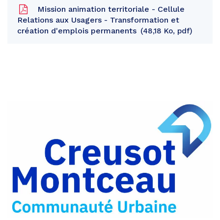
Mission animation territoriale - Cellule
Relations aux Usagers - Transformation et
création d'emplois permanents
48,18 Ko, pdf
Partager
sur
Partager
Facebook
sur
Partager
Twitter
par
e-
mail