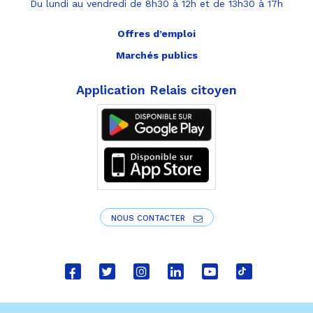
Du lundi au vendredi de 8h30 à 12h et de 13h30 à 17h
Offres d’emploi
Marchés publics
Application Relais citoyen
NOUS CONTACTER
Lien
Lien
Lien
Lien
Lien
Lien
vers
vers
vers
vers
vers
vers
le
le
le
le
la
le