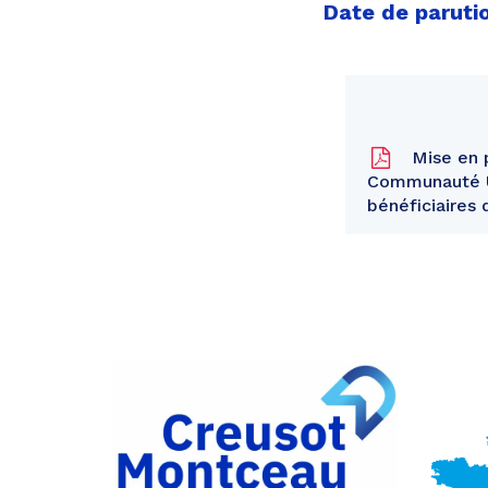
Date de parutio
Mise en p
Communauté Ur
bénéficiaires
Partager
sur
Partager
Facebook
sur