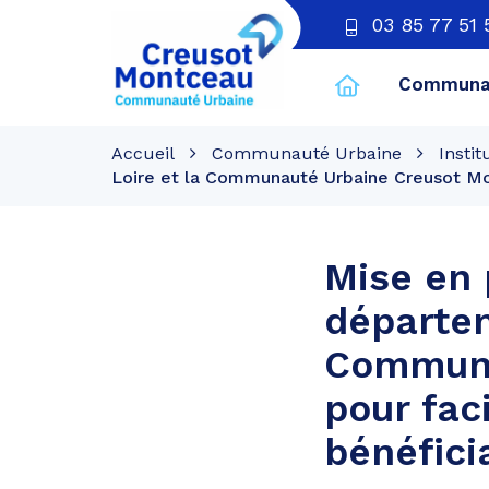
03 85 77 51 
Communau
CU
Creusot
Accueil
Communauté Urbaine
Instit
Montceau
Loire et la Communauté Urbaine Creusot Mont
Mise en 
départem
Communa
pour faci
bénéfici