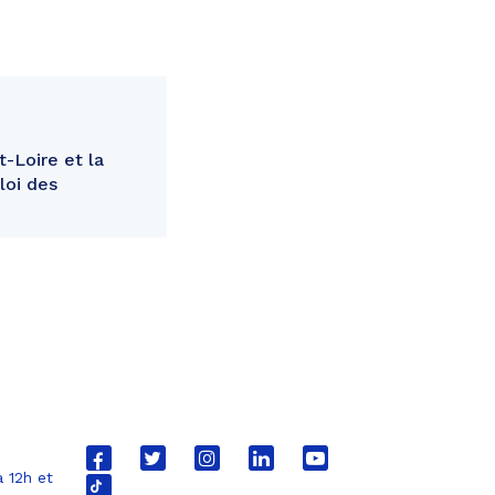
-Loire et la
loi des
Lien
Lien
Lien
Lien
Lien
 12h et