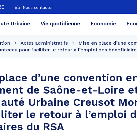
50
Nous contacter
té Urbaine
Vie quotidienne
Economie
Eco
ution
Actes administratifs
Mise en place d’une con
ceau pour faciliter le retour à l’emploi des bénéficiair
place d’une convention en
ent de Saône-et-Loire et
uté Urbaine Creusot Mo
liter le retour à l’emploi 
aires du RSA