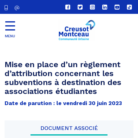
Lien
Lien
Lien
Lien
Lien
Lien
vers
vers
vers
vers
vers
vers
le
le
le
le
la
le
compte
compte
compte
compte
chaîne
com
Facebook
Twitter
Instagram
Linkedin
Youtube
tikt
MENU
CU
Creusot
Montceau
Mise en place d’un règlement
d’attribution concernant les
subventions à destination des
associations étudiantes
Date de parution : le vendredi 30 juin 2023
DOCUMENT ASSOCIÉ