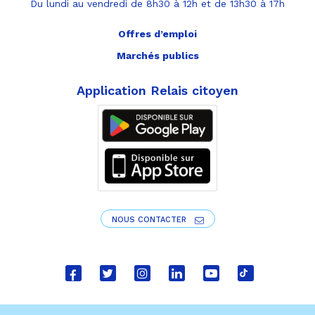
Du lundi au vendredi de 8h30 à 12h et de 13h30 à 17h
Offres d’emploi
Marchés publics
Application Relais citoyen
NOUS CONTACTER
Lien
Lien
Lien
Lien
Lien
Lien
vers
vers
vers
vers
vers
vers
le
le
le
le
la
le