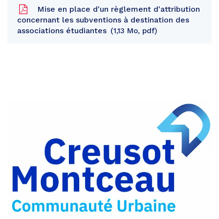
Mise en place d'un règlement d'attribution
concernant les subventions à destination des
associations étudiantes
1,13 Mo, pdf
Partager
sur
Partager
Facebook
sur
Partager
Twitter
par
e-
mail