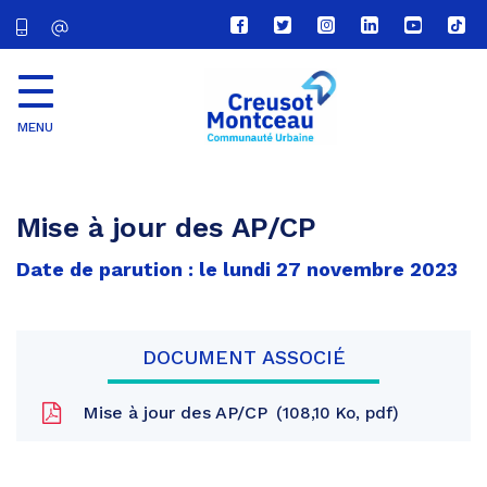
Lien
Lien
Lien
Lien
Lien
Lien
vers
vers
vers
vers
vers
vers
le
le
le
le
la
le
compte
compte
compte
compte
chaîne
com
Facebook
Twitter
Instagram
Linkedin
Youtube
tikt
MENU
CU
Creusot
Montceau
Mise à jour des AP/CP
Date de parution : le lundi 27 novembre 2023
DOCUMENT ASSOCIÉ
Mise à jour des AP/CP
108,10 Ko, pdf