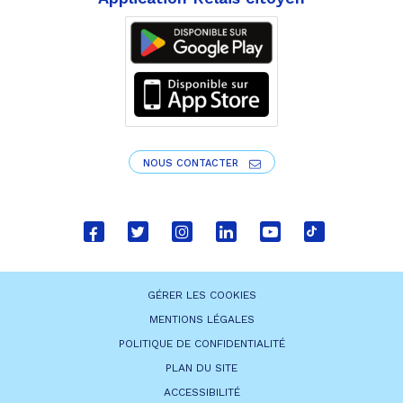
NOUS CONTACTER
Lien
Lien
Lien
Lien
Lien
Lien
vers
vers
vers
vers
vers
vers
le
le
le
le
la
le
GÉRER LES COOKIES
compte
compte
compte
compte
chaîne
compte
MENTIONS LÉGALES
Facebook
Twitter
Instagram
Linkedin
Youtube
tiktok
POLITIQUE DE CONFIDENTIALITÉ
PLAN DU SITE
ACCESSIBILITÉ