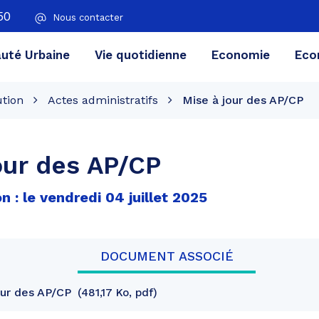
50
Nous contacter
té Urbaine
Vie quotidienne
Economie
Eco
ution
Actes administratifs
Mise à jour des AP/CP
our des AP/CP
n : le vendredi 04 juillet 2025
DOCUMENT ASSOCIÉ
our des AP/CP
481,17 Ko, pdf