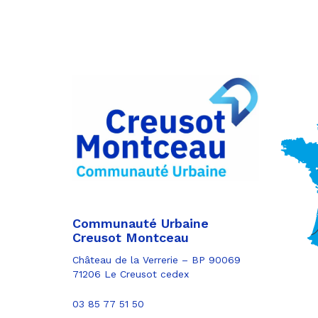
Partager
sur
Partager
Facebook
sur
Partager
Twitter
par
e-
mail
Communauté Urbaine
Creusot Montceau
Château de la Verrerie – BP 90069
71206 Le Creusot cedex
03 85 77 51 50