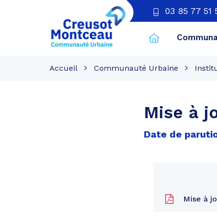
03 85 77 51 
Communau
CU
Creusot
Accueil
Communauté Urbaine
Instit
Montceau
Mise à j
Date de parutio
Mise à j