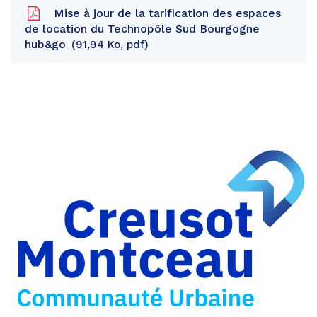
Mise à jour de la tarification des espaces
de location du Technopôle Sud Bourgogne
hub&go
91,94 Ko, pdf
Partager
sur
Partager
Facebook
sur
Partager
Twitter
par
e-
mail