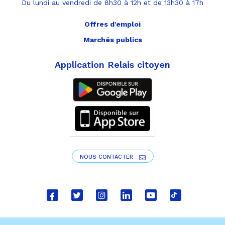
Du lundi au vendredi de 8h30 à 12h et de 13h30 à 17h
Offres d’emploi
Marchés publics
Application Relais citoyen
NOUS CONTACTER
Lien
Lien
Lien
Lien
Lien
Lien
vers
vers
vers
vers
vers
vers
le
le
le
le
la
le