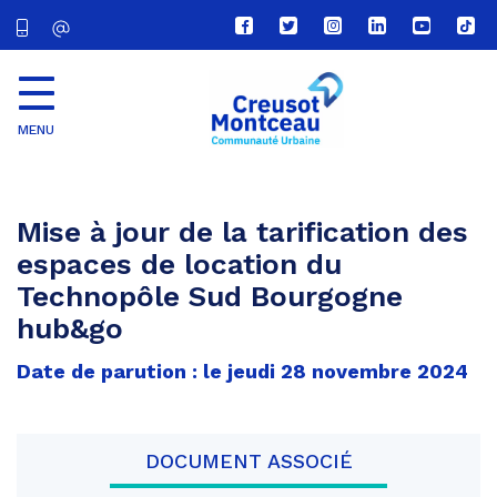
Lien
Lien
Lien
Lien
Lien
Lien
vers
vers
vers
vers
vers
vers
le
le
le
le
la
le
compte
compte
compte
compte
chaîne
com
Facebook
Twitter
Instagram
Linkedin
Youtube
tikt
MENU
CU
Creusot
Montceau
Mise à jour de la tarification des
espaces de location du
Technopôle Sud Bourgogne
hub&go
Date de parution : le jeudi 28 novembre 2024
DOCUMENT ASSOCIÉ