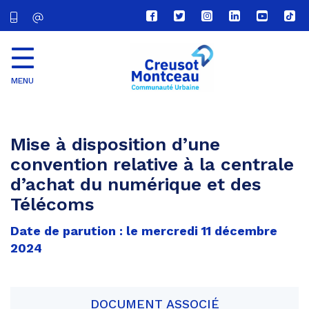
Lien
Lien
Lien
Lien
Lien
Lien
vers
vers
vers
vers
vers
vers
le
le
le
le
la
le
compte
compte
compte
compte
chaîne
com
Facebook
Twitter
Instagram
Linkedin
Youtube
tikt
MENU
CU
Creusot
Montceau
Mise à disposition d’une
convention relative à la centrale
d’achat du numérique et des
Télécoms
Date de parution : le mercredi 11 décembre
2024
DOCUMENT ASSOCIÉ