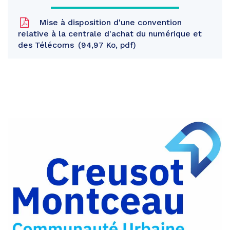
Mise à disposition d'une convention
relative à la centrale d'achat du numérique et
des Télécoms
94,97 Ko, pdf
Partager
sur
Partager
Facebook
sur
Partager
Twitter
par
e-
mail