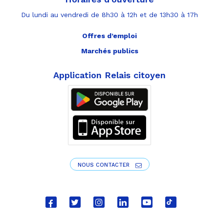
Du lundi au vendredi de 8h30 à 12h et de 13h30 à 17h
Offres d’emploi
Marchés publics
Application Relais citoyen
NOUS CONTACTER
Lien
Lien
Lien
Lien
Lien
Lien
vers
vers
vers
vers
vers
vers