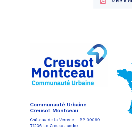
Mise à di
Partager
sur
Partager
Facebook
sur
Partager
Twitter
par
e-
mail
Communauté Urbaine
Creusot Montceau
Château de la Verrerie – BP 90069
71206 Le Creusot cedex