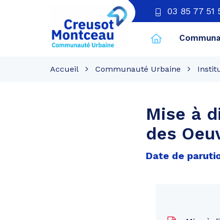
03 85 77 51 
Communau
CU
Creusot
Accueil
Communauté Urbaine
Instit
Montceau
Mise à d
des Oeuv
Date de paruti