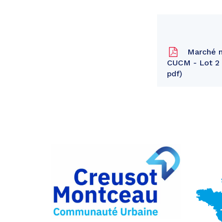
Marché n°
CUCM - Lot 2 :
pdf
Partager
sur
Partager
Facebook
sur
Partager
Twitter
par