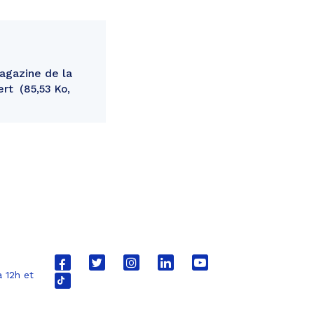
agazine de la
fert
85,53 Ko,
Lien
Lien
Lien
Lien
Lien
 12h et
vers
vers
vers
vers
vers
Lien
le
le
le
le
la
vers