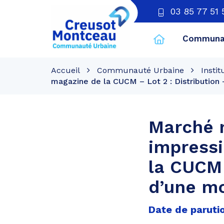
03 85 77 51 
Communau
CU
Creusot
Accueil
Communauté Urbaine
Instit
Montceau
magazine de la CUCM – Lot 2 : Distribution 
Marché 
impressi
la CUCM 
d’une mo
Date de parutio