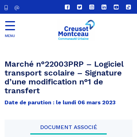
Lien
Lien
Lien
Lien
Lien
Lien
vers
vers
vers
vers
vers
vers
le
le
le
le
la
le
compte
compte
compte
compte
chaîne
com
Facebook
Twitter
Instagram
Linkedin
Youtube
tikt
MENU
CU
Creusot
Montceau
Marché n°22003PRP – Logiciel
transport scolaire – Signature
d’une modification n°1 de
transfert
Date de parution : le lundi 06 mars 2023
DOCUMENT ASSOCIÉ