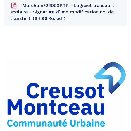
Marché n°22003PRP - Logiciel transport
scolaire - Signature d'une modification n°1 de
transfert
84,96 Ko, pdf
Partager
sur
Partager
Facebook
sur
Partager
Twitter
par
e-
mail