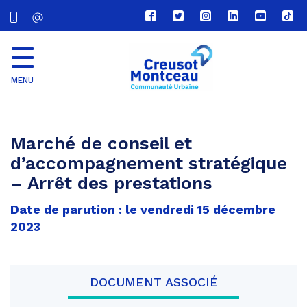
Lien
Lien
Lien
Lien
Lien
Lien
vers
vers
vers
vers
vers
vers
le
le
le
le
la
le
compte
compte
compte
compte
chaîne
com
Facebook
Twitter
Instagram
Linkedin
Youtube
tikt
MENU
CU
Creusot
Montceau
Marché de conseil et
d’accompagnement stratégique
– Arrêt des prestations
Date de parution : le vendredi 15 décembre
2023
DOCUMENT ASSOCIÉ