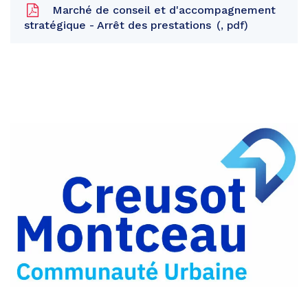
Marché de conseil et d'accompagnement
stratégique - Arrêt des prestations
, pdf
Partager
sur
Partager
Facebook
sur
Partager
Twitter
par
e-
mail