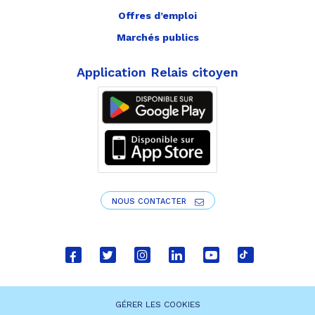
Offres d’emploi
Marchés publics
Application Relais citoyen
NOUS CONTACTER
Lien
Lien
Lien
Lien
Lien
Lien
vers
vers
vers
vers
vers
vers
le
le
le
le
la
le
GÉRER LES COOKIES
compte
compte
compte
compte
chaîne
compte