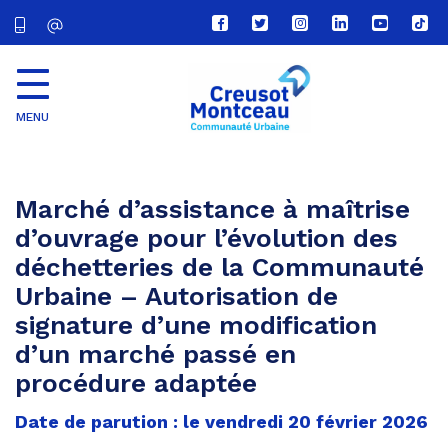
Lien
Lien
Lien
Lien
Lien
Lien
vers
vers
vers
vers
vers
vers
le
le
le
le
la
le
compte
compte
compte
compte
chaîne
com
Facebook
Twitter
Instagram
Linkedin
Youtube
tikt
MENU
CU
Creusot
Montceau
Marché d’assistance à maîtrise
d’ouvrage pour l’évolution des
déchetteries de la Communauté
Urbaine – Autorisation de
signature d’une modification
d’un marché passé en
procédure adaptée
Date de parution : le vendredi 20 février 2026