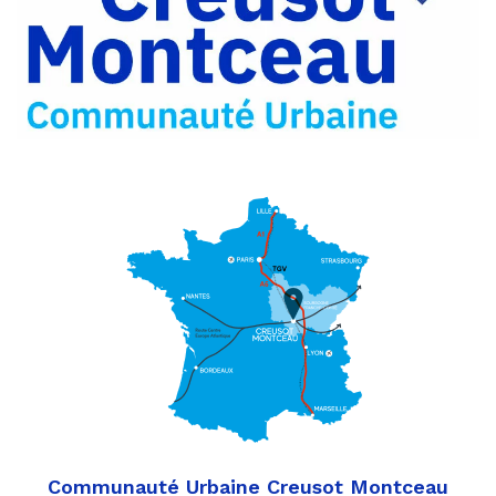
Partager
Twitter
par
e-
mail
Communauté Urbaine Creusot Montceau