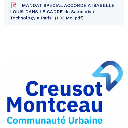
MANDAT SPECIAL ACCORDE A ISABELLE
LOUIS DANS LE CADRE du Salon Viva
Technology à Paris.
1,33 Mo, pdf
Partager
sur
Partager
Facebook
sur
Partager
Twitter
par
e-
mail