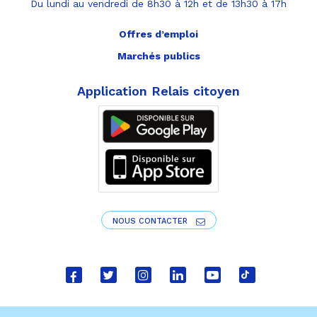
Du lundi au vendredi de 8h30 à 12h et de 13h30 à 17h
Offres d’emploi
Marchés publics
Application Relais citoyen
NOUS CONTACTER
Lien
Lien
Lien
Lien
Lien
Lien
vers
vers
vers
vers
vers
vers
le
le
le
le
la
le