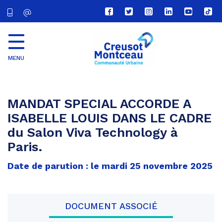
Lien
Lien
Lien
Lien
Lien
Lien
vers
vers
vers
vers
vers
vers
le
le
le
le
la
le
compte
compte
compte
compte
chaîne
com
Facebook
Twitter
Instagram
Linkedin
Youtube
tikt
MENU
CU
Creusot
Montceau
MANDAT SPECIAL ACCORDE A
ISABELLE LOUIS DANS LE CADRE
du Salon Viva Technology à
Paris.
Date de parution : le mardi 25 novembre 2025
DOCUMENT ASSOCIÉ