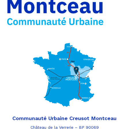
par
e-
mail
Communauté Urbaine Creusot Montceau
Château de la Verrerie – BP 90069