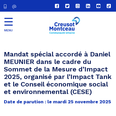
Lien
Lien
Lien
Lien
Lien
Lien
vers
vers
vers
vers
vers
vers
le
le
le
le
la
le
compte
compte
compte
compte
chaîne
com
Facebook
Twitter
Instagram
Linkedin
Youtube
tikt
MENU
CU
Creusot
Montceau
Mandat spécial accordé à Daniel
MEUNIER dans le cadre du
Sommet de la Mesure d’Impact
2025, organisé par l’Impact Tank
et le Conseil économique social
et environnemental (CESE)
Date de parution : le mardi 25 novembre 2025