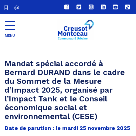
Lien
Lien
Lien
Lien
Lien
Lien
vers
vers
vers
vers
vers
vers
le
le
le
le
la
le
compte
compte
compte
compte
chaîne
com
Facebook
Twitter
Instagram
Linkedin
Youtube
tikt
MENU
CU
Creusot
Montceau
Mandat spécial accordé à
Bernard DURAND dans le cadre
du Sommet de la Mesure
d’Impact 2025, organisé par
l’Impact Tank et le Conseil
économique social et
environnemental (CESE)
Date de parution : le mardi 25 novembre 2025