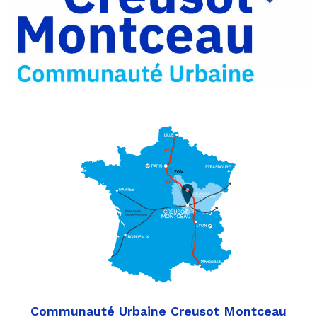
Partager
Twitter
par
e-
mail
Communauté Urbaine Creusot Montceau