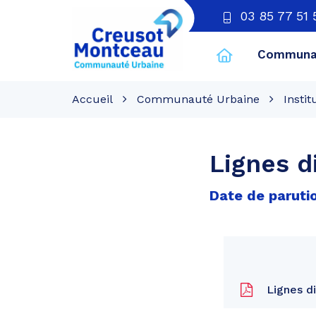
03 85 77 51 
Communau
CU
Creusot
Accueil
Communauté Urbaine
Instit
Montceau
Lignes d
Date de parutio
Lignes di