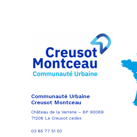
Partager
sur
Partager
Facebook
sur
Partager
Twitter
par
e-
mail
Communauté Urbaine
Creusot Montceau
Château de la Verrerie – BP 90069
71206 Le Creusot cedex
03 85 77 51 50