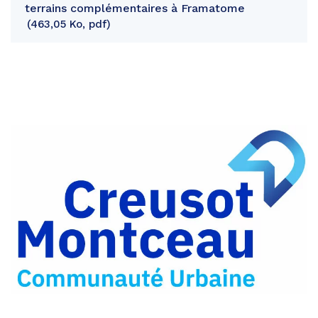
terrains complémentaires à Framatome
463,05 Ko, pdf
Partager
sur
Partager
Facebook
sur
Partager
Twitter
par
e-
mail