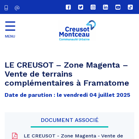
Lien
Lien
Lien
Lien
Lien
Lien
vers
vers
vers
vers
vers
vers
le
le
le
le
la
le
compte
compte
compte
compte
chaîne
com
Facebook
Twitter
Instagram
Linkedin
Youtube
tikt
MENU
CU
Creusot
Montceau
LE CREUSOT – Zone Magenta –
Vente de terrains
complémentaires à Framatome
Date de parution : le vendredi 04 juillet 2025
DOCUMENT ASSOCIÉ
LE CREUSOT - Zone Magenta - Vente de