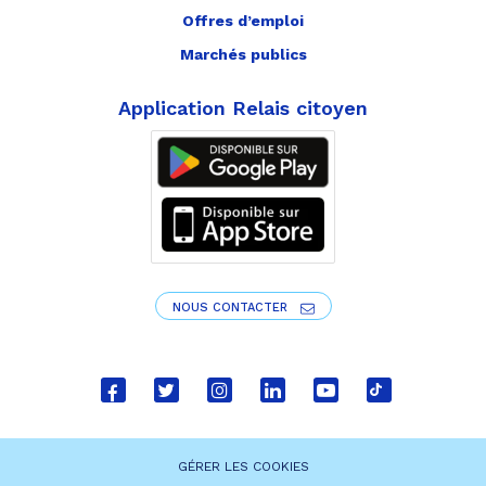
Offres d’emploi
Marchés publics
Application Relais citoyen
NOUS CONTACTER
Lien
Lien
Lien
Lien
Lien
Lien
vers
vers
vers
vers
vers
vers
le
le
le
le
la
le
GÉRER LES COOKIES
compte
compte
compte
compte
chaîne
compte