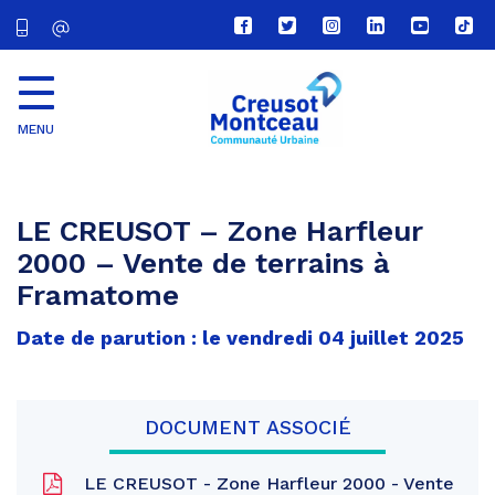
Lien
Lien
Lien
Lien
Lien
Lien
vers
vers
vers
vers
vers
vers
le
le
le
le
la
le
compte
compte
compte
compte
chaîne
com
Facebook
Twitter
Instagram
Linkedin
Youtube
tikt
MENU
CU
Creusot
Montceau
LE CREUSOT – Zone Harfleur
2000 – Vente de terrains à
Framatome
Date de parution : le vendredi 04 juillet 2025
DOCUMENT ASSOCIÉ
LE CREUSOT - Zone Harfleur 2000 - Vente