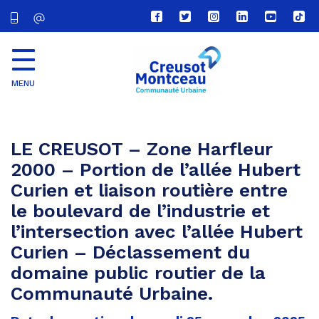
Lien
Lien
Lien
Lien
Lien
Lien
vers
vers
vers
vers
vers
vers
le
le
le
le
la
le
compte
compte
compte
compte
chaîne
com
Facebook
Twitter
Instagram
Linkedin
Youtube
tikt
MENU
CU
Creusot
Montceau
LE CREUSOT – Zone Harfleur
2000 – Portion de l’allée Hubert
Curien et liaison routière entre
le boulevard de l’industrie et
l’intersection avec l’allée Hubert
Curien – Déclassement du
domaine public routier de la
Communauté Urbaine.