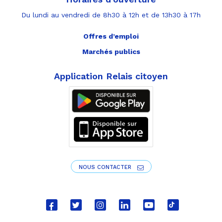
Du lundi au vendredi de 8h30 à 12h et de 13h30 à 17h
Offres d’emploi
Marchés publics
Application Relais citoyen
NOUS CONTACTER
Lien
Lien
Lien
Lien
Lien
Lien
vers
vers
vers
vers
vers
vers