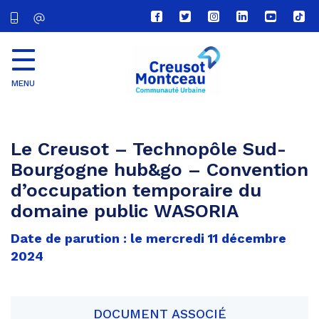
Lien
Lien
Lien
Lien
Lien
Lien
vers
vers
vers
vers
vers
vers
le
le
le
le
la
le
compte
compte
compte
compte
chaîne
com
Facebook
Twitter
Instagram
Linkedin
Youtube
tikt
MENU
CU
Creusot
Montceau
Le Creusot – Technopôle Sud-
Bourgogne hub&go – Convention
d’occupation temporaire du
domaine public WASORIA
Date de parution : le mercredi 11 décembre
2024
DOCUMENT ASSOCIÉ