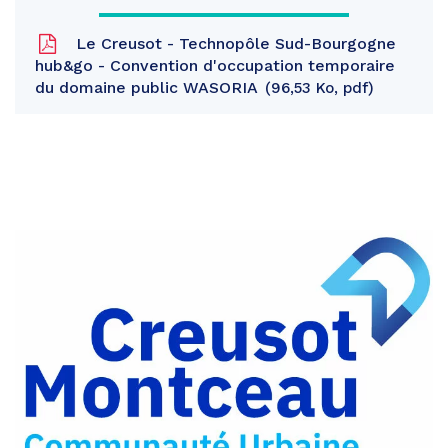
Le Creusot - Technopôle Sud-Bourgogne
hub&go - Convention d'occupation temporaire
du domaine public WASORIA
96,53 Ko, pdf
Partager
sur
Partager
Facebook
sur
Partager
Twitter
par
e-
mail