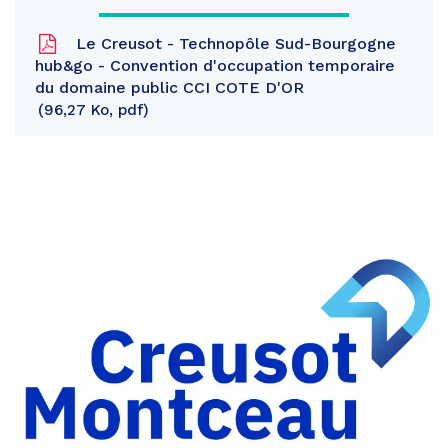
Le Creusot - Technopôle Sud-Bourgogne
hub&go - Convention d'occupation temporaire
du domaine public CCI COTE D'OR
96,27 Ko, pdf
Partager
sur
Partager
Facebook
sur
Partager
Twitter
par
e-