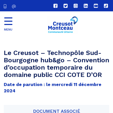
Lien
Lien
Lien
Lien
Lien
Lien
vers
vers
vers
vers
vers
vers
le
le
le
le
la
le
compte
compte
compte
compte
chaîne
com
Facebook
Twitter
Instagram
Linkedin
Youtube
tikt
MENU
CU
Creusot
Montceau
Le Creusot – Technopôle Sud-
Bourgogne hub&go – Convention
d’occupation temporaire du
domaine public CCI COTE D’OR
Date de parution : le mercredi 11 décembre
2024
DOCUMENT ASSOCIÉ