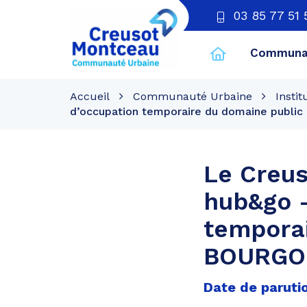
03 85 77 51 
Communau
CU
Creusot
Accueil
Communauté Urbaine
Instit
Montceau
d’occupation temporaire du domaine publ
Le Creu
hub&go –
tempora
BOURGO
Date de paruti