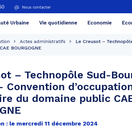
50
Nous contacter
té Urbaine
Vie quotidienne
Economie
Eco
ution
Actes administratifs
Le Creusot – Technopôl
ic CAE BOURGOGNE
sot – Technopôle Sud-Bou
 Convention d’occupatio
ire du domaine public CA
GNE
on : le mercredi 11 décembre 2024