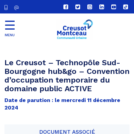
Lien
Lien
Lien
Lien
Lien
Lien
vers
vers
vers
vers
vers
vers
le
le
le
le
la
le
compte
compte
compte
compte
chaîne
com
Facebook
Twitter
Instagram
Linkedin
Youtube
tikt
MENU
CU
Creusot
Montceau
Le Creusot – Technopôle Sud-
Bourgogne hub&go – Convention
d’occupation temporaire du
domaine public ACTIVE
Date de parution : le mercredi 11 décembre
2024
DOCUMENT ASSOCIÉ