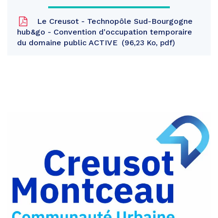
Le Creusot - Technopôle Sud-Bourgogne
hub&go - Convention d'occupation temporaire
du domaine public ACTIVE
96,23 Ko, pdf
Partager
sur
Partager
Facebook
sur
Partager
Twitter
par
e-
mail