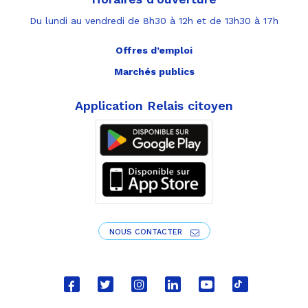
Du lundi au vendredi de 8h30 à 12h et de 13h30 à 17h
Offres d’emploi
Marchés publics
Application Relais citoyen
NOUS CONTACTER
Lien
Lien
Lien
Lien
Lien
Lien
vers
vers
vers
vers
vers
vers