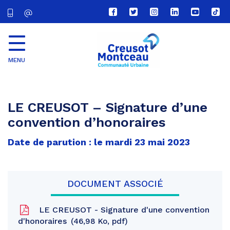
Lien
Lien
Lien
Lien
Lien
Lien
vers
vers
vers
vers
vers
vers
le
le
le
le
la
le
compte
compte
compte
compte
chaîne
com
Facebook
Twitter
Instagram
Linkedin
Youtube
tikt
MENU
CU
Creusot
Montceau
LE CREUSOT – Signature d’une
convention d’honoraires
Date de parution : le mardi 23 mai 2023
DOCUMENT ASSOCIÉ
LE CREUSOT - Signature d'une convention
d'honoraires
46,98 Ko, pdf