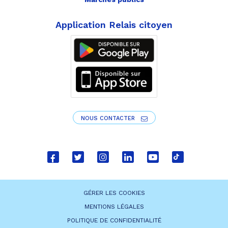
Application Relais citoyen
NOUS CONTACTER
Lien
Lien
Lien
Lien
Lien
Lien
vers
vers
vers
vers
vers
vers
le
le
le
le
la
le
GÉRER LES COOKIES
compte
compte
compte
compte
chaîne
compte
MENTIONS LÉGALES
Facebook
Twitter
Instagram
Linkedin
Youtube
tiktok
POLITIQUE DE CONFIDENTIALITÉ