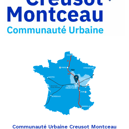
Partager
Twitter
par
e-
mail
Communauté Urbaine Creusot Montceau