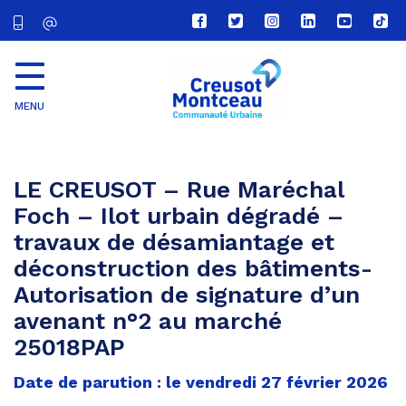
Lien
Lien
Lien
Lien
Lien
Lien
vers
vers
vers
vers
vers
vers
le
le
le
le
la
le
compte
compte
compte
compte
chaîne
com
Facebook
Twitter
Instagram
Linkedin
Youtube
tikt
MENU
CU
Creusot
Montceau
LE CREUSOT – Rue Maréchal
Foch – Ilot urbain dégradé –
travaux de désamiantage et
déconstruction des bâtiments-
Autorisation de signature d’un
avenant n°2 au marché
25018PAP
Date de parution : le vendredi 27 février 2026