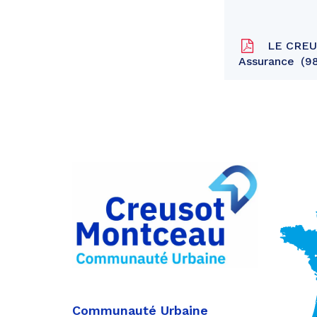
LE CREUS
Assurance
98
Partager
sur
Partager
Facebook
sur
Partager
Twitter
par
e-
mail
Communauté Urbaine