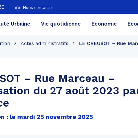
50
Nous contacter
té Urbaine
Vie quotidienne
Economie
Eco
ution
Actes administratifs
LE CREUSOT – Rue Marce
SOT – Rue Marceau –
ation du 27 août 2023 p
ce
on : le mardi 25 novembre 2025