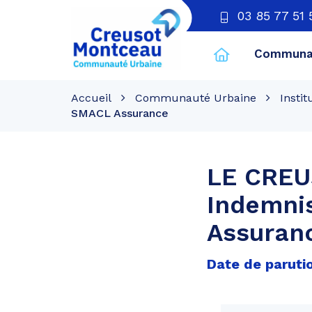
03 85 77 51 
Communau
CU
Creusot
Accueil
Communauté Urbaine
Instit
Montceau
SMACL Assurance
LE CREU
Indemnis
Assuran
Date de paruti