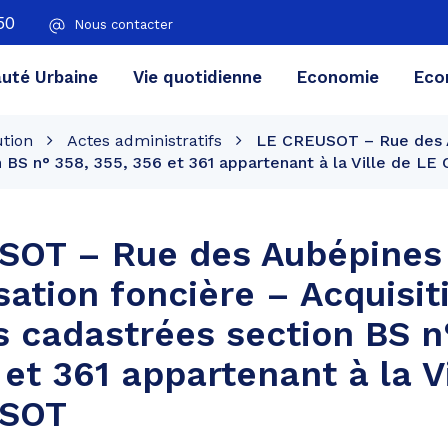
50
Nous contacter
té Urbaine
Vie quotidienne
Economie
Eco
ution
Actes administratifs
LE CREUSOT – Rue des A
n BS n° 358, 355, 356 et 361 appartenant à la Ville de L
SOT – Rue des Aubépines
sation foncière – Acquisit
s cadastrées section BS n
 et 361 appartenant à la V
USOT