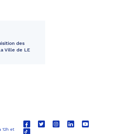
sition des
a Ville de LE
Lien
Lien
Lien
Lien
Lien
 12h et