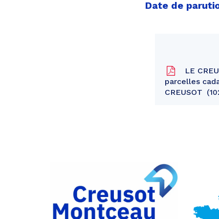
Date de paruti
LE CREUSO
parcelles cada
CREUSOT
10
Partager
sur
Partager
Facebook
sur