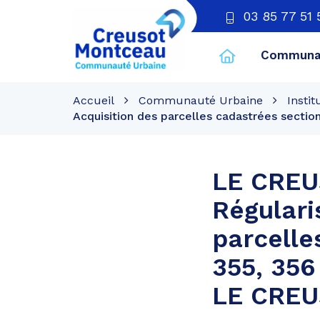
03 85 77 51 
Communau
CU
Creusot
Accueil
Communauté Urbaine
Instit
Montceau
Acquisition des parcelles cadastrées sectio
LE CREU
Régulari
parcelle
355, 356
LE CRE