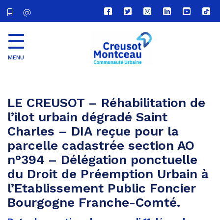
Lien
Lien
Lien
Lien
Lien
Lien
vers
vers
vers
vers
vers
vers
le
le
le
le
la
le
compte
compte
compte
compte
chaîne
com
Facebook
Twitter
Instagram
Linkedin
Youtube
tikt
MENU
CU
Creusot
Montceau
LE CREUSOT – Réhabilitation de
l’ilot urbain dégradé Saint
Charles – DIA reçue pour la
parcelle cadastrée section AO
n°394 – Délégation ponctuelle
du Droit de Préemption Urbain à
l’Etablissement Public Foncier
Bourgogne Franche-Comté.