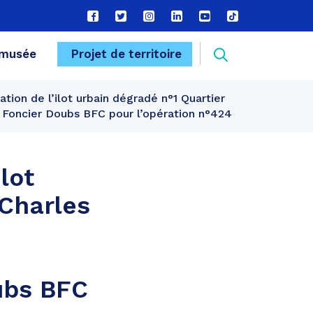
Lien
Lien
Lien
Lien
Lien
Lien
vers
vers
vers
vers
vers
vers
le
le
le
le
la
le
Recherche
musée
Projet de territoire
compte
compte
compte
compte
chaîne
compte
Facebook
Twitter
Instagram
Linkedin
Youtube
tiktok
ion de l’ilot urbain dégradé n°1 Quartier
FERMER
c Foncier Doubs BFC pour l’opération n°424
lot
 Charles
ubs BFC