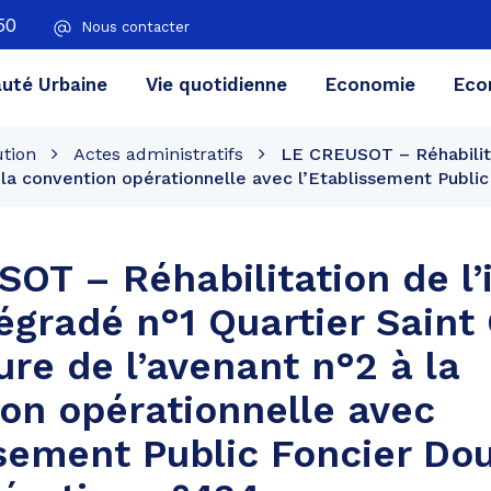
50
Nous contacter
té Urbaine
Vie quotidienne
Economie
Eco
ution
Actes administratifs
LE CREUSOT – Réhabilitat
à la convention opérationnelle avec l’Etablissement Publi
OT – Réhabilitation de l’i
égradé n°1 Quartier Saint
ure de l’avenant n°2 à la
on opérationnelle avec
ssement Public Foncier Do