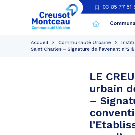
03 85 77 51 
Communau
CU
Creusot
Accueil
Communauté Urbaine
Instit
Montceau
Saint Charles – Signature de l’avenant n°2 
LE CREUS
urbain d
– Signat
conventi
l’Etabli