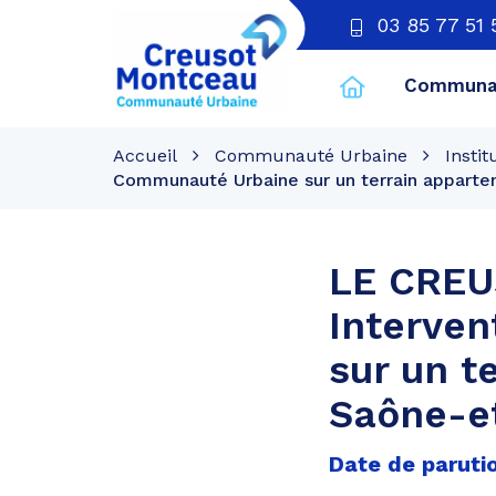
03 85 77 51 
Communau
CU
Creusot
Accueil
Communauté Urbaine
Instit
Montceau
Communauté Urbaine sur un terrain apparte
LE CREUS
Interve
sur un t
Saône-e
Date de parutio