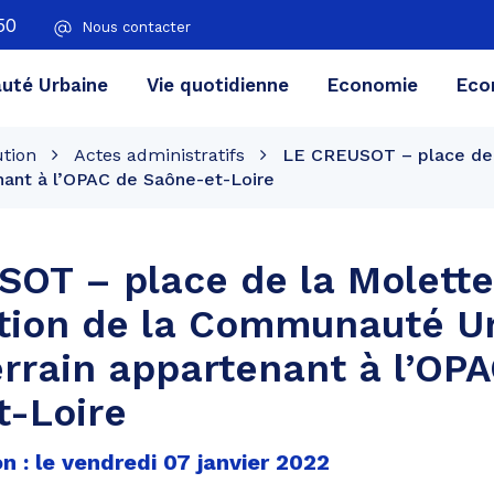
50
Nous contacter
té Urbaine
Vie quotidienne
Economie
Eco
ution
Actes administratifs
LE CREUSOT – place de l
nant à l’OPAC de Saône-et-Loire
OT – place de la Molette
ntion de la Communauté U
errain appartenant à l’OP
t-Loire
n : le vendredi 07 janvier 2022