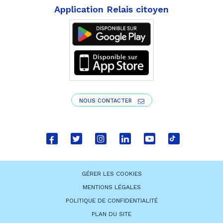
Application Relais citoyen
NOUS CONTACTER
Lien
Lien
Lien
Lien
Lien
Lien
vers
vers
vers
vers
vers
vers
le
le
le
le
la
le
GÉRER LES COOKIES
compte
compte
compte
compte
chaîne
compte
MENTIONS LÉGALES
Facebook
Twitter
Instagram
Linkedin
Youtube
tiktok
POLITIQUE DE CONFIDENTIALITÉ
PLAN DU SITE