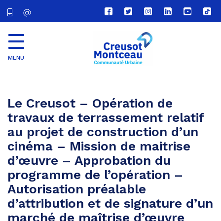
Lien
Lien
Lien
Lien
Lien
Lien
vers
vers
vers
vers
vers
vers
le
le
le
le
la
le
compte
compte
compte
compte
chaîne
com
Facebook
Twitter
Instagram
Linkedin
Youtube
tikt
MENU
CU
Creusot
Montceau
Le Creusot – Opération de
travaux de terrassement relatif
au projet de construction d’un
cinéma – Mission de maitrise
d’œuvre – Approbation du
programme de l’opération –
Autorisation préalable
d’attribution et de signature d’un
marché de maîtrise d’œuvre