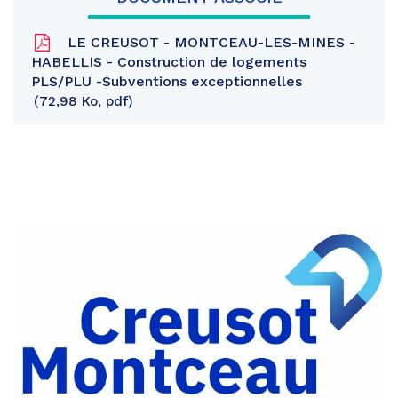
LE CREUSOT - MONTCEAU-LES-MINES -
HABELLIS - Construction de logements
PLS/PLU -Subventions exceptionnelles
72,98 Ko, pdf
Partager
sur
Partager
Facebook
sur
Partager
Twitter
par
e-