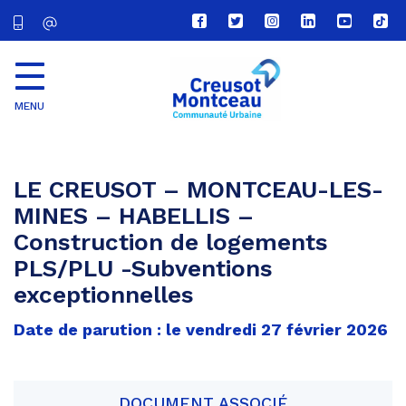
Lien
Lien
Lien
Lien
Lien
Lien
vers
vers
vers
vers
vers
vers
le
le
le
le
la
le
compte
compte
compte
compte
chaîne
com
Facebook
Twitter
Instagram
Linkedin
Youtube
tikt
MENU
CU
Creusot
Montceau
LE CREUSOT – MONTCEAU-LES-
MINES – HABELLIS –
Construction de logements
PLS/PLU -Subventions
exceptionnelles
Date de parution : le vendredi 27 février 2026
DOCUMENT ASSOCIÉ