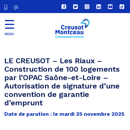
Lien
Lien
Lien
Lien
Lien
Lien
vers
vers
vers
vers
vers
vers
le
le
le
le
la
le
compte
compte
compte
compte
chaîne
com
Facebook
Twitter
Instagram
Linkedin
Youtube
tikt
MENU
CU
Creusot
Montceau
LE CREUSOT – Les Riaux –
Construction de 100 logements
par l’OPAC Saône-et-Loire –
Autorisation de signature d’une
convention de garantie
d’emprunt
Date de parution : le mardi 25 novembre 2025