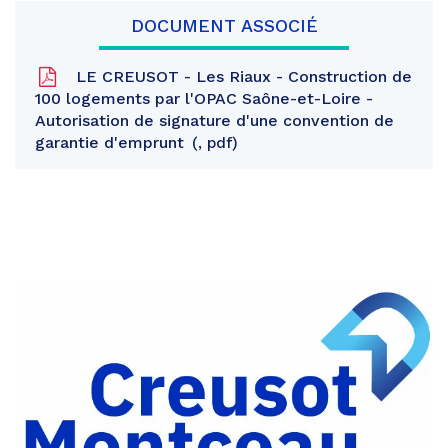
DOCUMENT ASSOCIÉ
LE CREUSOT - Les Riaux - Construction de
100 logements par l'OPAC Saône-et-Loire -
Autorisation de signature d'une convention de
garantie d'emprunt
, pdf
Partager
sur
Partager
Facebook
sur
Partager
Twitter
par